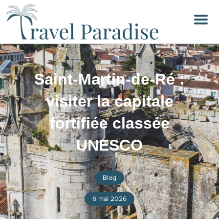
Menu
Saint-Martin-de-Ré :
visiter la capitale
fortifiée classée
UNESCO
Blog
6 mai 2026