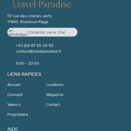
57 rue des chênes verts,
17940, Rivedoux-Plage
Contactez via le chat
Whatsapp
+33 7 52 04 20 26
+33 (0)1 87 20 29 50
contact@travelparadise.fr
8:00 - 20:00
LIENS RAPIDES
Accueil
Locations
Concept
Magazine
Valeurs
Contact
Propriétaire
AIDE