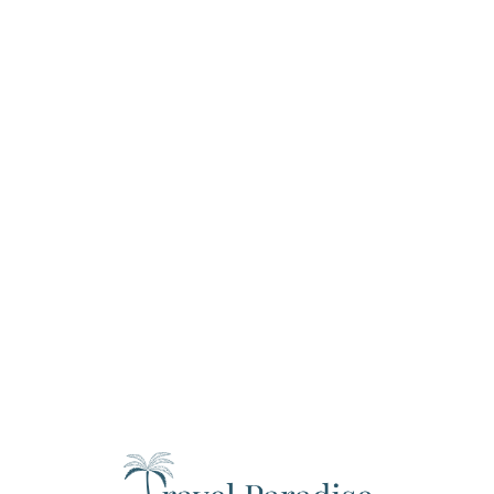
Loa
din
g...