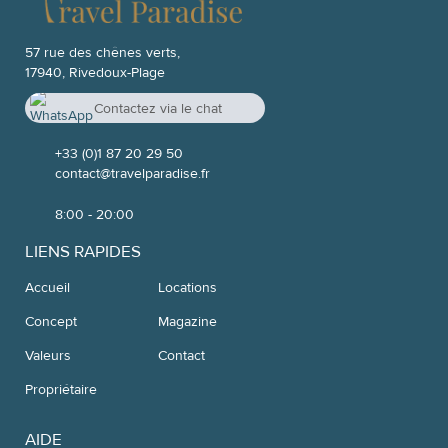
57 rue des chênes verts,
17940, Rivedoux-Plage
Contactez via le chat
Whatsapp
+33 7 52 04 20 26
+33 (0)1 87 20 29 50
contact@travelparadise.fr
8:00 - 20:00
LIENS RAPIDES
Accueil
Locations
Concept
Magazine
Valeurs
Contact
Propriétaire
AIDE