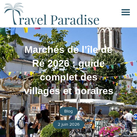
Menu
Marchés de l’île de
Ré 2026 : guide
complet des
villages et horaires
Blog
2 juin 2026