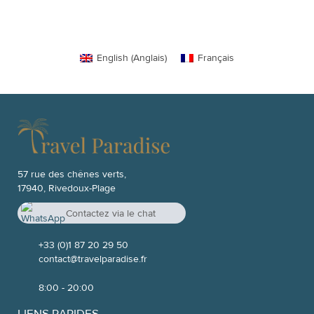
English
(
Anglais
)
Français
57 rue des chênes verts,
17940, Rivedoux-Plage
Contactez via le chat
Whatsapp
+33 7 52 04 20 26
+33 (0)1 87 20 29 50
contact@travelparadise.fr
8:00 - 20:00
LIENS RAPIDES