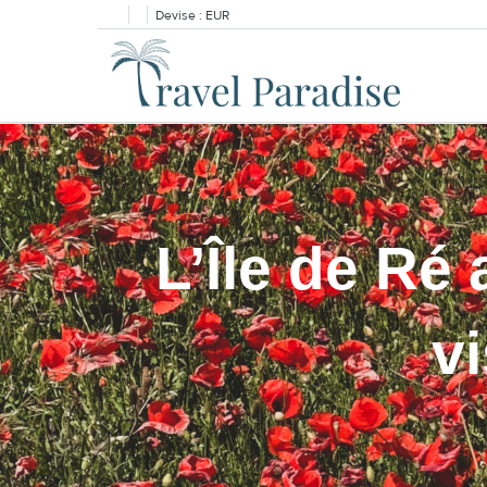
Devise :
EUR
L’Île de Ré
vi