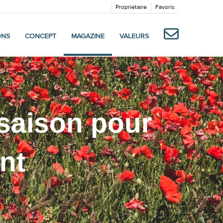
Propriétaire
Favoris
ONS
CONCEPT
MAGAZINE
VALEURS
 saison pour
ent