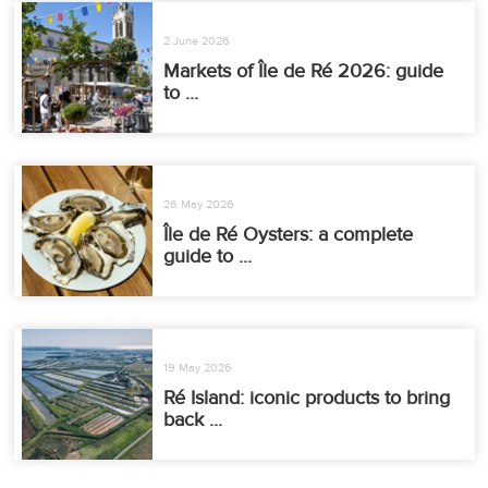
2 June 2026
Markets of Île de Ré 2026: guide
to ...
26 May 2026
Île de Ré Oysters: a complete
guide to ...
19 May 2026
Ré Island: iconic products to bring
back ...