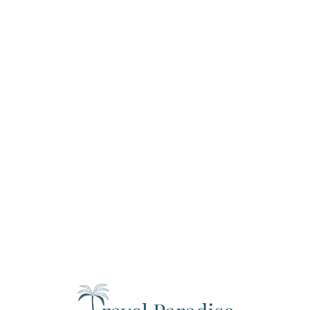
Loa
din
g...