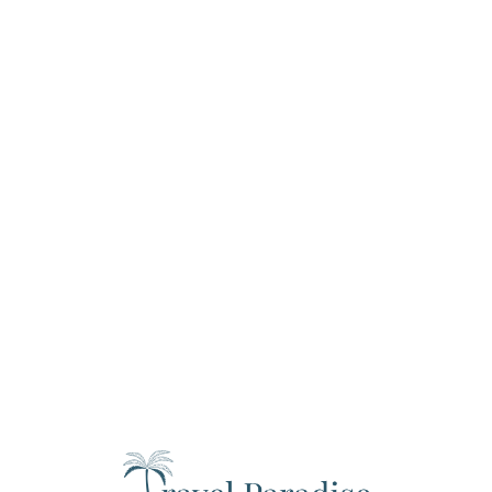
Loa
din
g...