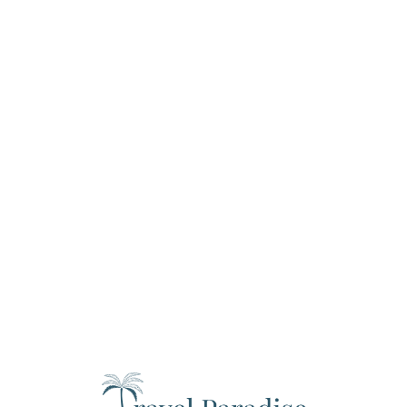
Loa
din
g...