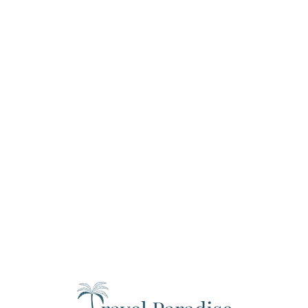
Loa
din
g...