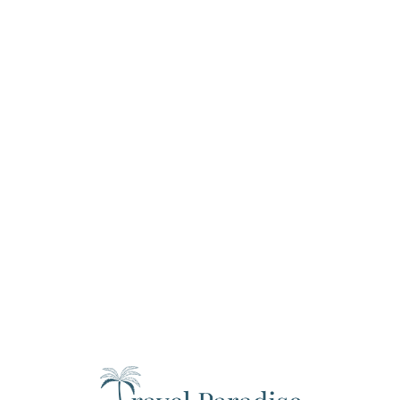
Loa
din
g...