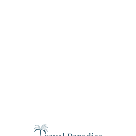
Loa
din
g...