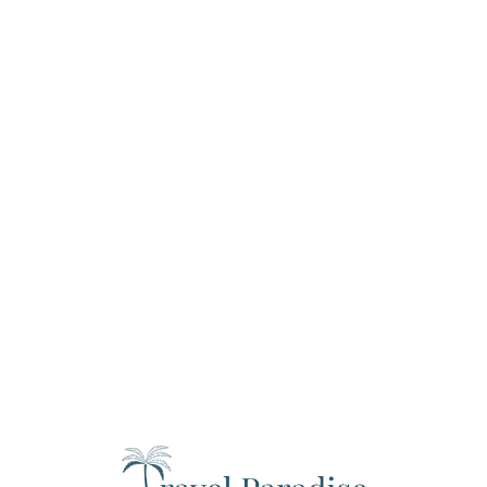
Loa
din
g...