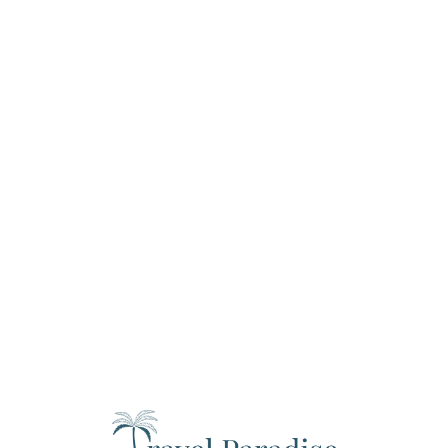
Loa
din
g...