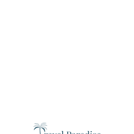
Loa
din
g...